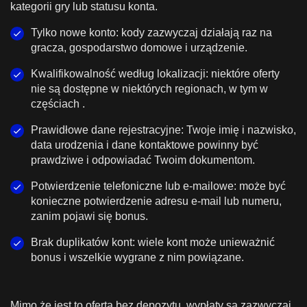
kategorii gry lub statusu konta.
Tylko nowe konto: kody zazwyczaj działają raz na
gracza, gospodarstwo domowe i urządzenie.
Kwalifikowalność według lokalizacji: niektóre oferty
nie są dostępne w niektórych regionach, w tym w
częściach .
Prawidłowe dane rejestracyjne: Twoje imię i nazwisko,
data urodzenia i dane kontaktowe powinny być
prawdziwe i odpowiadać Twoim dokumentom.
Potwierdzenie telefoniczne lub e-mailowe: może być
konieczne potwierdzenie adresu e-mail lub numeru,
zanim pojawi się bonus.
Brak duplikatów kont: wiele kont może unieważnić
bonus i wszelkie wygrane z nim powiązane.
Mimo że jest to oferta bez depozytu, wypłaty są zazwyczaj