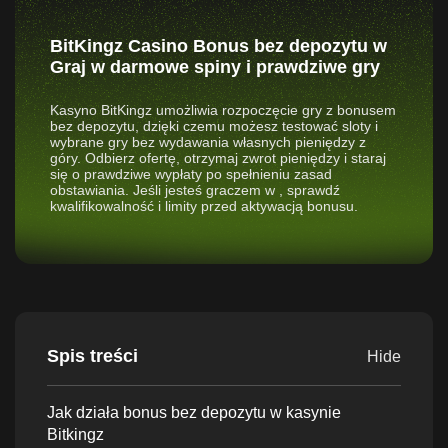
BitKingz Casino Bonus bez depozytu w
Graj w darmowe spiny i prawdziwe gry
Kasyno BitKingz umożliwia rozpoczęcie gry z bonusem
bez depozytu, dzięki czemu możesz testować sloty i
wybrane gry bez wydawania własnych pieniędzy z
góry. Odbierz ofertę, otrzymaj zwrot pieniędzy i staraj
się o prawdziwe wypłaty po spełnieniu zasad
obstawiania. Jeśli jesteś graczem w , sprawdź
kwalifikowalność i limity przed aktywacją bonusu.
Spis treści
Hide
Jak działa bonus bez depozytu w kasynie
Bitkingz