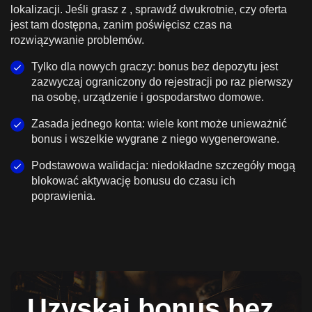
lokalizacji. Jeśli grasz z , sprawdź dwukrotnie, czy oferta
jest tam dostępna, zanim poświęcisz czas na
rozwiązywanie problemów.
Tylko dla nowych graczy: bonus bez depozytu jest
zazwyczaj ograniczony do rejestracji po raz pierwszy
na osobę, urządzenie i gospodarstwo domowe.
Zasada jednego konta: wiele kont może unieważnić
bonus i wszelkie wygrane z niego wygenerowane.
Podstawowa walidacja: niedokładne szczegóły mogą
blokować aktywację bonusu do czasu ich
poprawienia.
Uzyskaj bonus bez