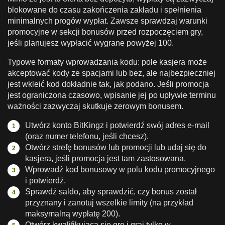
blokowane do czasu zakończenia zakładu i spełnienia
minimalnych progów wypłat. Zawsze sprawdzaj warunki
promocyjne w sekcji bonusów przed rozpoczęciem gry,
jeśli planujesz wypłacić wygrane powyżej 100.
Typowe formaty wprowadzania kodu: pole kasjera może
akceptować kody ze spacjami lub bez, ale najbezpieczniej
jest wkleić kod dokładnie tak, jak podano. Jeśli promocja
jest ograniczona czasowo, wpisanie jej po upływie terminu
ważności zazwyczaj skutkuje zerowym bonusem.
Utwórz konto BitKingz i potwierdź swój adres e-mail
(oraz numer telefonu, jeśli chcesz).
Otwórz strefę bonusów lub promocji lub udaj się do
kasjera, jeśli promocja jest tam zastosowana.
Wprowadź kod bonusowy w polu kodu promocyjnego
i potwierdź.
Sprawdź saldo, aby sprawdzić, czy bonus został
przyznany i zanotuj wszelkie limity (na przykład
maksymalną wypłatę 200).
Otwórz kwalifikującą się grę i graj tylko w