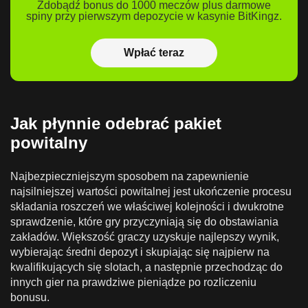
Zdobądź bonus do 1000 meczów plus darmowe
spiny przy pierwszym depozycie w kasynie BitKingz.
Wpłać teraz
Jak płynnie odebrać pakiet
powitalny
Najbezpieczniejszym sposobem na zapewnienie
najsilniejszej wartości powitalnej jest ukończenie procesu
składania roszczeń we właściwej kolejności i dwukrotne
sprawdzenie, które gry przyczyniają się do obstawiania
zakładów. Większość graczy uzyskuje najlepszy wynik,
wybierając średni depozyt i skupiając się najpierw na
kwalifikujących się slotach, a następnie przechodząc do
innych gier na prawdziwe pieniądze po rozliczeniu
bonusu.