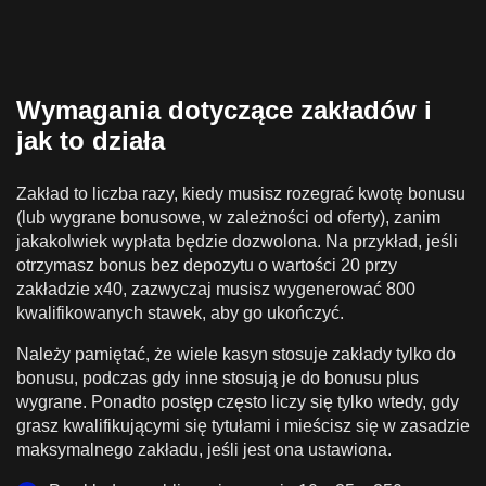
Wymagania dotyczące zakładów i
jak to działa
Zakład to liczba razy, kiedy musisz rozegrać kwotę bonusu
(lub wygrane bonusowe, w zależności od oferty), zanim
jakakolwiek wypłata będzie dozwolona. Na przykład, jeśli
otrzymasz bonus bez depozytu o wartości 20 przy
zakładzie x40, zazwyczaj musisz wygenerować 800
kwalifikowanych stawek, aby go ukończyć.
Należy pamiętać, że wiele kasyn stosuje zakłady tylko do
bonusu, podczas gdy inne stosują je do bonusu plus
wygrane. Ponadto postęp często liczy się tylko wtedy, gdy
grasz kwalifikującymi się tytułami i mieścisz się w zasadzie
maksymalnego zakładu, jeśli jest ona ustawiona.