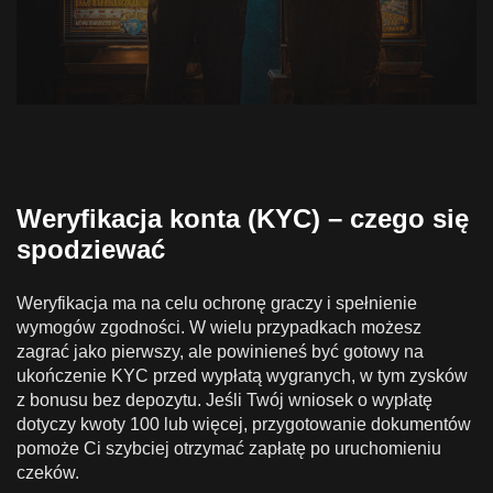
Weryfikacja konta (KYC) – czego się
spodziewać
Weryfikacja ma na celu ochronę graczy i spełnienie
wymogów zgodności. W wielu przypadkach możesz
zagrać jako pierwszy, ale powinieneś być gotowy na
ukończenie KYC przed wypłatą wygranych, w tym zysków
z bonusu bez depozytu. Jeśli Twój wniosek o wypłatę
dotyczy kwoty 100 lub więcej, przygotowanie dokumentów
pomoże Ci szybciej otrzymać zapłatę po uruchomieniu
czeków.