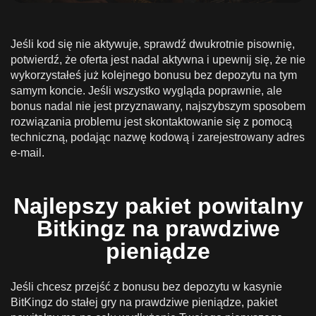
Jeśli kod się nie aktywuje, sprawdź dwukrotnie pisownię,
potwierdź, że oferta jest nadal aktywna i upewnij się, że nie
wykorzystałeś już kolejnego bonusu bez depozytu na tym
samym koncie. Jeśli wszystko wygląda poprawnie, ale
bonus nadal nie jest przyznawany, najszybszym sposobem
rozwiązania problemu jest skontaktowanie się z pomocą
techniczną, podając nazwę kodową i zarejestrowany adres
e-mail.
Najlepszy pakiet powitalny
Bitkingz na prawdziwe
pieniądze
Jeśli chcesz przejść z bonusu bez depozytu w kasynie
BitKingz do stałej gry na prawdziwe pieniądze, pakiet