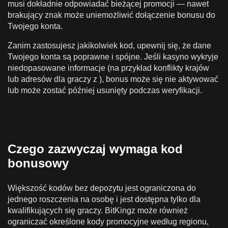
musi dokładnie odpowiadać bieżącej promocji — nawet
brakujący znak może uniemożliwić dołączenie bonusu do
Twojego konta.
Zanim zastosujesz jakikolwiek kod, upewnij się, że dane
Twojego konta są poprawne i spójne. Jeśli kasyno wykryje
niedopasowane informacje (na przykład konflikty krajów
lub adresów dla graczy z ), bonus może się nie aktywować
lub może zostać później usunięty podczas weryfikacji.
Czego zazwyczaj wymaga kod
bonusowy
Większość kodów bez depozytu jest ograniczona do
jednego roszczenia na osobę i jest dostępna tylko dla
kwalifikujących się graczy. BitKingz może również
ograniczać określone kody promocyjne według regionu,