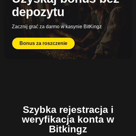
depozytu
Zacznij grać za darmo w kasynie BitKingz
Bonus za roszczenie
Szybka rejestracja i
weryfikacja konta w
Bitkingz