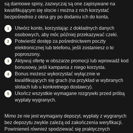
są darmowe spiny, zazwyczaj są one zapisywane na
kwalifikującym się slocie i można z nich korzystać
bezpośrednio z okna gry po dodaniu ich do konta.
Utwórz konto, korzystając z dokładnych danych
osobowych, aby móc później przekazywać czeki.
Potwierdź dostęp za pośrednictwem poczty
elektronicznej lub telefonu, jeśli zostaniesz o to
poproszony.
Aktywuj ofertę w obszarze promocji lub wprowadź kod
bonusowy, jeśli kampania z niego korzysta.
Bonus możesz wykorzystać wyłącznie w
kwalifikujących się grach (na przykład w wybranych
slotach lub u konkretnego dostawcy).
Ukończ wszystkie wymagane rozgrywki przed próbą
wypłaty wygranych.
Mimo że nie jest wymagany depozyt, wypłaty z wygranych
bez depozytu zwykle zależą od zakończenia weryfikacji.
Powinieneś również spodziewać się praktycznych