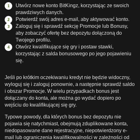
Utwórz nowe konto BitKingz, korzystając ze swoich
prawdziwych danych.
Potwierdź swój adres e-mail, aby aktywować konto.
Zaloguj się i sprawdź sekcję Promocje lub Bonusy,
aby zobaczyć ofertę bez depozytu dołączoną do
Twojego profilu.
Otwórz kwalifikujące się gry i postaw stawki,
korzystając z salda bonusowego po jego pojawieniu
się.
Jeśli po krótkim oczekiwaniu kredyt nie będzie widoczny,
wyloguj się i zaloguj ponownie, a następnie sprawdź saldo
i obszar Promocje. W wielu przypadkach bonus jest
dołączany do konta, ale można go wydać dopiero po
wejściu do kwalifikującej się gry.
Typowe powody, dla których bonus bez depozytu nie
pojawia się natychmiast, obejmują zduplikowane konta,
niedopasowane dane rejestracyjne, niepotwierdzony e-
mail lub ograniczenia kwalifikowalności w zależności od