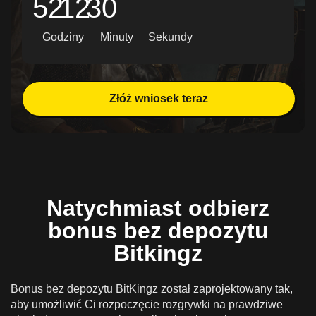
52
12
28
Godziny
Minuty
Sekundy
Złóż wniosek teraz
Natychmiast odbierz
bonus bez depozytu
Bitkingz
Bonus bez depozytu BitKingz został zaprojektowany tak,
aby umożliwić Ci rozpoczęcie rozgrywki na prawdziwe