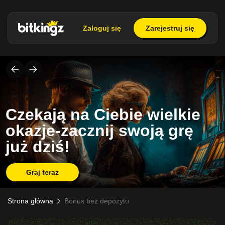
Zaloguj się
Zarejestruj się
Czekają na Ciebie wielkie
okazje-zacznij swoją grę
już dziś!
Graj teraz
Strona główna
Bonus bez depozytu