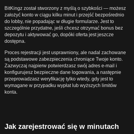
BitKingz został stworzony z myślą o szybkości — możesz
założyć konto w ciągu kilku minut i przejść bezpośrednio
do lobby, nie popadając w długie formularze. Jest to
szczególnie przydatne, jeśli chcesz otrzymać bonus bez
depozytu i aktywować go, dopóki oferta jest jeszcze
dostępna.
Proces rejestracji jest usprawniony, ale nadal zachowane
są podstawowe zabezpieczenia chroniące Twoje konto.
Zazwyczaj najpierw potwierdzasz swój adres e-mail i
konfigurujesz bezpieczne dane logowania, a następnie
przeprowadzasz weryfikację tylko wtedy, gdy jest to
wymagane w przypadku wypłat lub wyższych limitów
konta.
Jak zarejestrować się w minutach