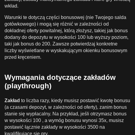
wkład.
Warunki te dotyczą części bonusowej (nie Twojego salda
gotówkowego) i mogą się różnić w zależności od
dokładnej oferty powitalnej, którą złożysz, takiej jak bonus
dodany do depozytu w wysokości 100 lub wyższy poziom,
taki jak bonus do 200. Zawsze potwierdzaj konkretne
liczby wyświetlane w wyskakującym okienku bonusowym
przed kręceniem.
Wymagania dotyczące zakładów
(playthrough)
Zakład
to liczba razy, kiedy musisz postawić kwotę bonusu
(a czasami depozyt, w zależności od oferty), zanim bonus
stanie się wypłacalny. Na przykład, jeśli otrzymasz bonus
w wysokości 100 , a wymóg bonusu wynosi 35x, musisz
postawić łącznie zakłady w wysokości 3500 na
kwalifikujące się gry.