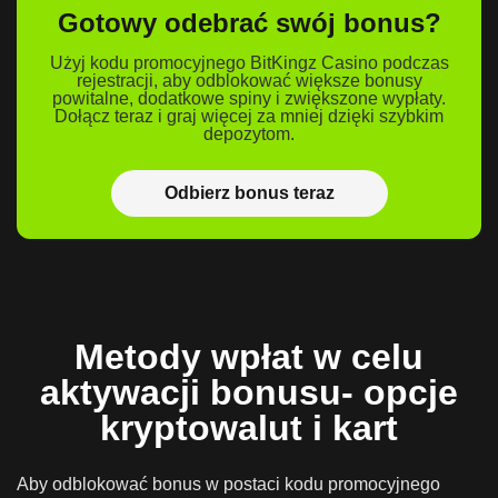
Gotowy odebrać swój bonus?
Użyj kodu promocyjnego BitKingz Casino podczas
rejestracji, aby odblokować większe bonusy
powitalne, dodatkowe spiny i zwiększone wypłaty.
Dołącz teraz i graj więcej za mniej dzięki szybkim
depozytom.
Odbierz bonus teraz
Metody wpłat w celu
aktywacji bonusu- opcje
kryptowalut i kart
Aby odblokować bonus w postaci kodu promocyjnego