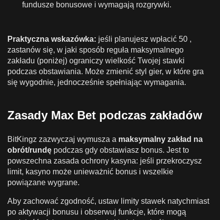
fundusze bonusowe i wymagają rozgrywki.
Praktyczna wskazówka:
jeśli planujesz wpłacić 50 ,
zastanów się, w jaki sposób reguła maksymalnego
zakładu (poniżej) ograniczy wielkość Twojej stawki
podczas obstawiania. Może zmienić styl gier, w które gra
się wygodnie, jednocześnie spełniając wymagania.
Zasady Max Bet podczas zakładów
BitKingz zazwyczaj wymusza a
maksymalny zakład na
obrót/rundę
podczas gdy obstawiasz bonus. Jest to
powszechna zasada ochrony kasyna: jeśli przekroczysz
limit, kasyno może unieważnić bonus i wszelkie
powiązane wygrane.
Aby zachować zgodność, ustaw limity stawek natychmiast
po aktywacji bonusu i obserwuj funkcje, które mogą