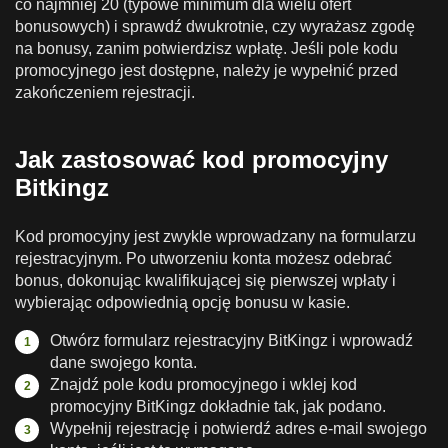
co najmniej 20 (typowe minimum dla wielu ofert
bonusowych) i sprawdź dwukrotnie, czy wyrażasz zgodę
na bonusy, zanim potwierdzisz wpłatę. Jeśli pole kodu
promocyjnego jest dostępne, należy je wypełnić przed
zakończeniem rejestracji.
Jak zastosować kod promocyjny
Bitkingz
Kod promocyjny jest zwykle wprowadzany na formularzu
rejestracyjnym. Po utworzeniu konta możesz odebrać
bonus, dokonując kwalifikującej się pierwszej wpłaty i
wybierając odpowiednią opcję bonusu w kasie.
Otwórz formularz rejestracyjny BitKingz i wprowadź
dane swojego konta.
Znajdź pole kodu promocyjnego i wklej kod
promocyjny BitKingz dokładnie tak, jak podano.
Wypełnij rejestrację i potwierdź adres e-mail swojego