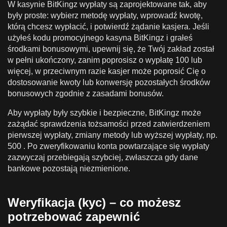
W kasynie BitKingz wypłaty są zaprojektowane tak, aby
były proste: wybierz metodę wypłaty, wprowadź kwotę,
którą chcesz wypłacić, i potwierdź żądanie kasjera. Jeśli
użyłeś kodu promocyjnego kasyna BitKingz i grałeś
środkami bonusowymi, upewnij się, że Twój zakład został
w pełni ukończony, zanim poprosisz o wypłatę 100 lub
więcej, w przeciwnym razie kasjer może poprosić Cię o
dostosowanie kwoty lub konwersję pozostałych środków
bonusowych zgodnie z zasadami bonusów.
Aby wypłaty były szybkie i bezpieczne, BitKingz może
zażądać sprawdzenia tożsamości przed zatwierdzeniem
pierwszej wypłaty, zmiany metody lub wyższej wypłaty, np.
500 . Po zweryfikowaniu konta powtarzające się wypłaty
zazwyczaj przebiegają szybciej, zwłaszcza gdy dane
bankowe pozostają niezmienione.
Weryfikacja (kyc) – co możesz
potrzebować zapewnić