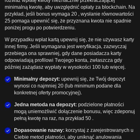
rozważ wpłatę kwoty nieznacznie przekraczającej
minimalną kwotę, aby uwzględnić opłaty za blockchain. Na
przykład, jeśli bonus wymaga 20 , wysłanie równowartości
25 pomaga upewnić się, że przyznana kwota nie spadnie
poniżej progu po potwierdzeniu.
W przypadku wpłat kartą upewnij się, że nie używasz karty
innej firmy. Jeśli wymagana jest weryfikacja, zazwyczaj
przebiega ona sprawniej, gdy dane posiadacza karty
odpowiadają profilowi Twojego konta, zwłaszcza gdy
później zażądasz wypłaty w wysokości 100 lub więcej.
Minimalny depozyt:
upewnij się, że Twój depozyt
wynosi co najmniej 20 (lub minimum podane dla
konkretnej oferty promocyjnej).
Jedna metoda na depozyt:
podzielone płatności
mogą uniemożliwić dołączenie bonusu, więc zdeponuj
pełną kwotę na raz, na przykład 50 .
Dopasowanie nazwy:
korzystaj z zarejestrowanych u
Ciebie metod płatności, aby uniknąć anulowania