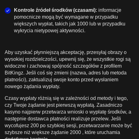
Kontrole źródeł środków (czasami):
informacje
pomocnicze mogą być wymagane w przypadku
większych wypłat, takich jak 1000 lub w przypadku
wykrycia nietypowej aktywności.
Aby uzyskać płynniejszą akceptację, przesyłaj obrazy o
wysokiej rozdzielczości, upewnij się, że wszystkie rogi są
widoczne i zachowaj spójność szczegółów z profilem
BitKingz. Jeśli coś się zmieni (nazwa, adres lub metoda
płatności), zaktualizuj swoje konto przed wysłaniem
nowego żądania wypłaty.
Czasy wypłaty różnią się w zależności od metody i tego,
czy Twoje żądanie jest pierwszą wypłatą. Zasadniczo
kasyno najpierw przetwarza wnioski o wypłatę środków, a
następnie dostawca płatności realizuje przelew. Jeśli
wycofujesz 200 po szybkiej sesji, przetwarzanie może być
szybsze niż większe żądanie 2000 , które uruchamia