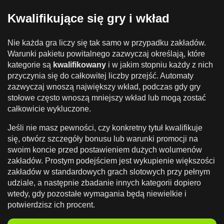
Kwalifikujące się gry i wkład
Nie każda gra liczy się tak samo w przypadku zakładów.
Warunki pakietu powitalnego zazwyczaj określają, które
kategorie są
kwalifikowany
i w jakim stopniu każdy z nich
przyczynia się do całkowitej liczby przejść. Automaty
zazwyczaj wnoszą największy wkład, podczas gdy gry
stołowe często wnoszą mniejszy wkład lub mogą zostać
całkowicie wykluczone.
Jeśli nie masz pewności, czy konkretny tytuł kwalifikuje
się, otwórz szczegóły bonusu lub warunki promocji na
swoim koncie przed postawieniem dużych wolumenów
zakładów. Prostym podejściem jest wykupienie większości
zakładów w standardowych grach slotowych przy pełnym
udziale, a następnie zbadanie innych kategorii dopiero
wtedy, gdy pozostałe wymagania będą niewielkie i
potwierdzisz ich procent.