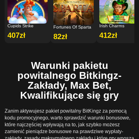
Cupids Strike
Irish Charms
Fortunes Of Sparta
407zł
412zł
82zł
Warunki pakietu
powitalnego Bitkingz-
Zakłady, Max Bet,
Kwalifikujące się gry
Zanim aktywujesz pakiet powitalny BitKingz za pomocą
kodu promocyjnego, warto sprawdzić warunki bonusowe,
które najczęściej wpływają na to, jak szybko możesz
zamienić pieniądze bonusowe na prawdziwe wypłaty-
zakłady, zasady maksymalnego zakładu i które gry wnoszą