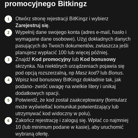
promocyjnego Bitkingz
Otwórz stronę rejestracji BitKingz i wybierz
Zarejestruj się
.
Wypełnij dane swojego konta (adres e-mail, hasło i
wymagane dane osobowe). Użyj dokładnych danych
pasujących do Twoich dokumentów, zwłaszcza jeśli
planujesz wypłacić 100 lub więcej później.
Znajdź
Kod promocyjny
lub
Kod bonusowy
skrzynka. Na niektórych urządzeniach pojawia się
pod opcją rozszerzalną, np
Masz kod?
lub
Bonus
.
Wpisz kod bonusowy BitKingz dokładnie tak, jak
podano- zwróć uwagę na wielkie litery i unikaj
dodatkowych spacji.
Potwierdź, że kod został zaakceptowany (formularz
może wyświetlać komunikat potwierdzający lub
utrzymywać kod widoczny w polu).
Zakończ rejestrację i zaloguj się. Wpłać co najmniej
10 (lub minimum podane w kasie), aby uruchomić
wybraną ofertę.