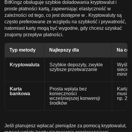
BitKingz obsługuje szybkie doładowania kryptowalut i
proste płatności kartą, zapewniając elastyczność w
zależności od tego, co jest dostępne w . Kryptowaluty są
często preferowane ze względu na szybkość i prywatność,
natomiast karty mogą być wygodne, gdy chcesz uzyskać
znajomy przepływ płatności.
Typ metody
Najlepszy dla
Na co 
Kryptowaluta
Szybkie depozyty, zwykle
Wyślij
szybsze przetwarzanie
siecio
minima
Karta
Prosta wpłata bez
Karta 
bankowa
konieczności
musi z
wcześniejszej konwersji
np. 20 
środków
Jeśli planujesz wpłacać pieniądze za pomocą kryptowalut,