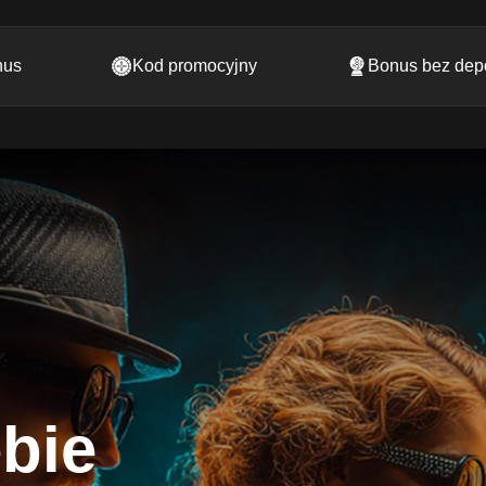
nus
Kod promocyjny
Bonus bez dep
bie