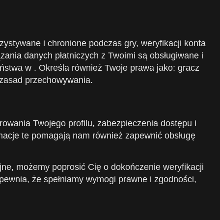
stywane i chronione podczas gry, weryfikacji konta
ązania danych płatniczych z Twoimi
są obsługiwane i
eństwa w
. Określa również Twoje prawa jako:
gracz
h zasad przechowywania.
owania Twojego profilu, zabezpieczenia dostępu i
formacje te pomagają nam również zapewnić obsługę
yjne, możemy poprosić Cię o dokończenie weryfikacji
apewnia, że spełniamy wymogi prawne i zgodności,