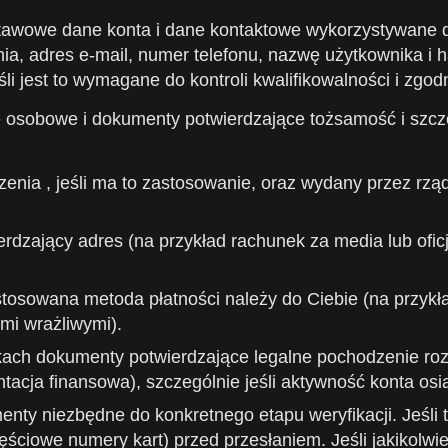
awowe dane konta i dane kontaktowe wykorzystywane do 
ia, adres e-mail, numer telefonu, nazwę użytkownika i 
li jest to wymagane do kontroli kwalifikowalności i zgod
sobowe i dokumenty potwierdzające tożsamość i szczegó
zenia , jeśli ma to zastosowanie, oraz wydany przez rzą
rdzający adres (na przykład rachunek za media lub ofic
tosowana metoda płatności należy do Ciebie (na przykład
mi wrażliwymi).
kach dokumenty potwierdzające legalne pochodzenie roz
tacja finansowa), szczególnie jeśli aktywność konta os
enty niezbędne do konkretnego etapu weryfikacji. Jeśli
ęściowe numery kart) przed przesłaniem. Jeśli jakikolw