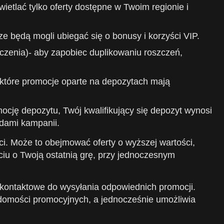
świetlać tylko oferty dostępne w Twoim regionie i
ze będą mogli ubiegać się o bonusy i korzyści VIP.
czenia)- aby zapobiec duplikowaniu roszczeń,
a, które promocje oparte na depozytach mają
ocję depozytu, Twój kwalifikujący się depozyt wynosi
dami kampanii.
i. Może to obejmować oferty o wyższej wartości,
iu o Twoją ostatnią grę, przy jednoczesnym
 kontaktowe do wysyłania odpowiednich promocji.
domości promocyjnych, a jednocześnie umożliwia