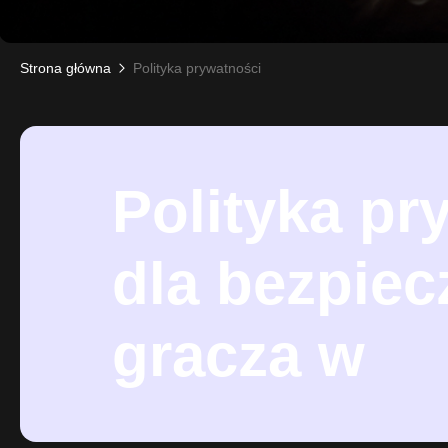
Strona główna
Polityka prywatności
Polityka pr
dla bezpie
gracza w