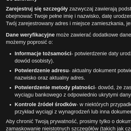
Zarejestruj się szczegóły
zazwyczaj zawierają podst
obejmować Twoje pełne imię i nazwisko, datę urodzen
Twój zarejestrowany adres i miejsce zamieszkania, jeś
Dane weryfikacyjne
może zawierać dodatkowe dane o
możemy poprosić o:
Informacje tożsamości
- potwierdzenie daty urod
dowód osobisty).
Potwierdzenie adresu
- aktualny dokument potwie
nazwisko oraz aktualny adres.
Potwierdzenie metody płatności
- dowód, że zas
wyciągu bankowego z odpowiednio ukrytymi dany
Kontrole źródeł środków
- w niektórych przypad
przykład wyciągi z wynagrodzeń lub inna dokumen
Aby chronić Twoją prywatność, prosimy tylko o dokum
zamaskowanie nieistotnych szczegółów (takich jak cz