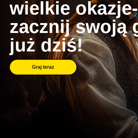
wielkie okazje-
zacznij swoją 
już dziś!
Graj teraz