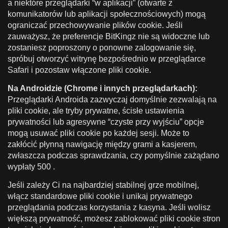
a niektóre przeglądarki “w aplikacji” (otwarte z
komunikatorów lub aplikacji społecznościowych) mogą
ograniczać przechowywanie plików cookie. Jeśli
zauważysz, że preferencje BitKingz nie są widoczne lub
zostaniesz poproszony o ponowne zalogowanie się,
spróbuj otworzyć witrynę bezpośrednio w przeglądarce
Safari i pozostaw włączone pliki cookie.
Na Androidzie (Chrome i innych przeglądarkach):
Przeglądarki Androida zazwyczaj domyślnie zezwalają na
pliki cookie, ale tryby prywatne, ścisłe ustawienia
prywatności lub agresywne “czyste przy wyjściu” opcje
mogą usuwać pliki cookie po każdej sesji. Może to
zakłócić płynną nawigację między grami a kasjerem,
zwłaszcza podczas sprawdzania, czy pomyślnie zażądano
wypłaty 500 .
Jeśli zależy Ci na najbardziej stabilnej grze mobilnej,
włącz standardowe pliki cookie i unikaj prywatnego
przeglądania podczas korzystania z kasyna. Jeśli wolisz
większą prywatność, możesz zablokować pliki cookie stron