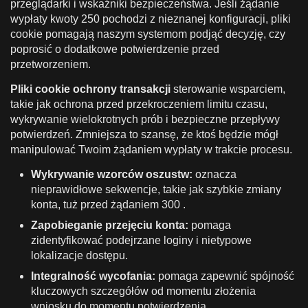
przeglądarki i wskaźniki bezpieczeństwa. Jeśli żądanie
wypłaty kwoty 250 pochodzi z nieznanej konfiguracji, pliki
cookie pomagają naszym systemom podjąć decyzję, czy
poprosić o dodatkowe potwierdzenie przed
przetworzeniem.
Pliki cookie ochrony transakcji
sterowanie wsparciem,
takie jak ochrona przed przekroczeniem limitu czasu,
wykrywanie wielokrotnych prób i bezpieczne przepływy
potwierdzeń. Zmniejsza to szansę, że ktoś będzie mógł
manipulować Twoim żądaniem wypłaty w trakcie procesu.
Wykrywanie wzorców oszustw:
oznacza
nieprawidłowe sekwencje, takie jak szybkie zmiany
konta, tuż przed żądaniem 300 .
Zapobieganie przejęciu konta:
pomaga
zidentyfikować podejrzane loginy i nietypowe
lokalizacje dostępu.
Integralność wycofania:
pomaga zapewnić spójność
kluczowych szczegółów od momentu złożenia
wniosku do momentu potwierdzenia.