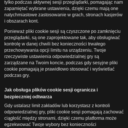
tylko podczas aktywnej sesji przeglądarki, pomagając nam
zapamiętać wybrane ustawienia, dzięki czemu mają one
natychmiastowe zastosowanie w grach, stronach kasjerów
i obszarach kont.
Ponieważ pliki cookie sesji są czyszczone po zamknięciu
przeglądarki, są one zaprojektowane tak, aby obsługiwać
kontrolę w danej chwili bez konieczności trwałego
przechowywania opcji limitu na urządzeniu. Twoje
rzeczywiste ustawienia odpowiedzialnej gry są
zarządzane na Twoim koncie, podczas gdy sesyjne pliki
cookie pomagają je prawidłowo stosować i wyświetlać
podczas gry.
Jak obsługa plików cookie sesji ogranicza i
bezpieczniej odtwarza
Gdy ustalasz limit zakładów lub korzystasz z kontroli
odpowiedzialnej gry, pliki cookie sesji pomagają zachować
ciągłość między stronami, dzięki czemu platforma może
egzekwować Twoje wybory bez konieczności