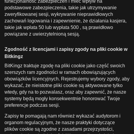
funkcjonalność zabezpieczeń i mieć wpływ na
podstawowe zabezpieczenia, takie jak utrzymywanie
zweryfikowanej sesji, wykrywanie nieprawidłowych
zachowań logowania i zapewnienie, że działania kasjera,
takie jak wpłata 50 lub wypłata 500 , są prawidłowo
powiązane z uwierzytelnioną sesją.
Zgodność z licencjami i zapisy zgody na pliki cookie w
Bitkingz
BitKingz traktuje zgodę na pliki cookie jako część swoich
szerszych ram zgodności w ramach obowiązujących
obowiązków licencyjnych. Rejestrujemy wybory zgody, aby
wykazać, że nieistotne pliki cookie są aktywowane tylko
wtedy, gdy na to pozwalasz, oraz aby zapewnić, że nasze
systemy będą mogły konsekwentnie honorować Twoje
preferencje podczas sesji.
Zapisy te pomagają nam również wykazać audytorom i
organom regulacyjnym, że nasze praktyki dotyczące
plików cookie są zgodne z zasadami przejrzystości,