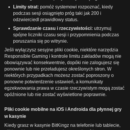
Limity strat:
pomóż systemowi rozpoznać, kiedy
podczas sesji osiągnięto próg taki jak 200 i
odzwierciedl prawidłowy status.
Sprawdzanie czasu i rzeczywistości:
utrzymuj
spójne liczniki czasu sesji i przypomnienia podczas
poruszania się po witrynie.
Jeśli wyłączysz sesyjne pliki cookie, niektóre narzędzia
Responsible Gaming i kontrole limitu zakładów mogą nie
obowiązywać konsekwentnie, dopóki nie zalogujesz się
ponownie lub nie przeładujesz określonych stron. W
niektórych przypadkach możesz zostać poproszony o
ponowne potwierdzenie ustawień, a komunikaty
egzekwowania prawa w czasie rzeczywistym mogą zostać
opóźnione lub nie zostać wyświetlone poprawnie.
Pliki cookie mobilne na iOS i Androida dla płynnej gry
w kasynie
Kiedy grasz w kasynie BitKingz na telefonie lub tablecie,