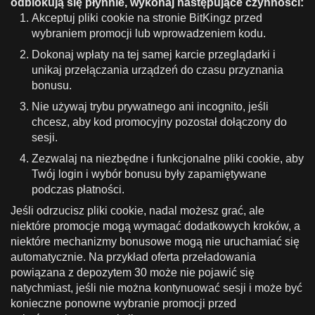
odblokują się płynnie, wykonaj następujące czynności:
Akceptuj pliki cookie na stronie BitKingz przed
wybraniem promocji lub wprowadzeniem kodu.
Dokonaj wpłaty na tej samej karcie przeglądarki i
unikaj przełączania urządzeń do czasu przyznania
bonusu.
Nie używaj trybu prywatnego ani incognito, jeśli
chcesz, aby kod promocyjny pozostał dołączony do
sesji.
Zezwalaj na niezbędne i funkcjonalne pliki cookie, aby
Twój login i wybór bonusu były zapamiętywane
podczas płatności.
Jeśli odrzucisz pliki cookie, nadal możesz grać, ale
niektóre promocje mogą wymagać dodatkowych kroków, a
niektóre mechanizmy bonusowe mogą nie uruchamiać się
automatycznie. Na przykład oferta przeładowania
powiązana z depozytem 30 może nie pojawić się
natychmiast, jeśli nie można kontynuować sesji i może być
konieczne ponowne wybranie promocji przed