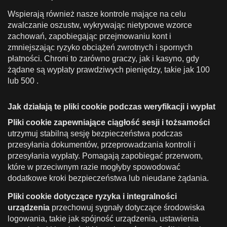
Wspierają również nasze kontrole mające na celu
zwalczanie oszustw, wykrywając nietypowe wzorce
zachowań, zapobiegając przejmowaniu kont i
zmniejszając ryzyko obciążeń zwrotnych i spornych
płatności. Chroni to zarówno graczy, jak i kasyno, gdy
żądane są wypłaty prawdziwych pieniędzy, takie jak 100
lub 500 .
Jak działają te pliki cookie podczas weryfikacji i wypłat
Pliki cookie zapewniające ciągłość sesji i tożsamości
utrzymuj stabilną sesję bezpieczeństwa podczas
przesyłania dokumentów, przeprowadzania kontroli i
przesyłania wypłaty. Pomagają zapobiegać przerwom,
które w przeciwnym razie mogłyby spowodować
dodatkowe kroki bezpieczeństwa lub nieudane żądania.
Pliki cookie dotyczące ryzyka i integralności
urządzenia
przechowuj sygnały dotyczące środowiska
logowania, takie jak spójność urządzenia, ustawienia