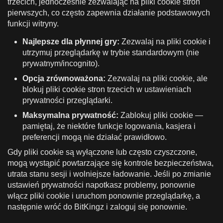
trzecich, jednocześnie zezwalając na pliki cookie stron
pierwszych, co często zapewnia działanie podstawowych
funkcji witryny.
Najlepsze dla płynnej gry:
Zezwalaj na pliki cookie i
utrzymuj przeglądarkę w trybie standardowym (nie
prywatnym/incognito).
Opcja zrównoważona:
Zezwalaj na pliki cookie, ale
blokuj pliki cookie stron trzecich w ustawieniach
prywatności przeglądarki.
Maksymalna prywatność:
Zablokuj pliki cookie —
pamiętaj, że niektóre funkcje logowania, kasjera i
preferencji mogą nie działać prawidłowo.
Gdy pliki cookie są wyłączone lub często czyszczone,
mogą wystąpić powtarzające się kontrole bezpieczeństwa,
utrata stanu sesji i wolniejsze ładowanie. Jeśli po zmianie
ustawień prywatności napotkasz problemy, ponownie
włącz pliki cookie i uruchom ponownie przeglądarkę, a
następnie wróć do BitKingz i zaloguj się ponownie.