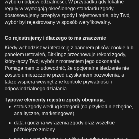
wyboru i odpowiedzialności. W przypadku gdy lokalne
reguły w wymagają określonego standardu zgody,
dostosowujemy przepływ zgody i rejestrowanie, aby Twój
wybór był rejestrowany w sposób weryfikowalny.
Co rejestrujemy i dlaczego to ma znaczenie
Kiedy wchodzisz w interakcję z banerem plików cookie lub
panelem ustawień, BitKingz przechowuje rekord zgody,
który łączy Twój wybór z momentem jego dokonania.
Pomaga nam to udowodnić, że opcjonalne śledzenie nie
zostało umieszczone przed uzyskaniem pozwolenia, a
także wspiera wewnętrzne kontrole prywatności i
odpowiedzialnego działania.
Typowe elementy rejestru zgody obejmują:
status zgody według kategorii (na przykład niezbędne,
analityczne, marketingowe)
data i godzina wyrażenia zgody oraz wszelkie
późniejsze zmiany
wersja powiadomienia o plikach cookie pokazana w