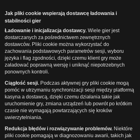
Jak pliki cookie wspierają dostawcę ładowania i
stabilności gier
Ładowanie i inicjalizacja dostawcy.
Wiele gier jest
dostarczanych za pośrednictwem zewnętrznych
dostawców. Pliki cookie można wykorzystać do
zachowania podstawowych parametrów sesji, wyboru
języka i flag zgodności, dzięki czemu klient gry może
załadować poprawną wersję i uniknąć niepotrzebnych
ponownych kontroli.
Ciągłość sesji.
Podczas aktywnej gry pliki cookie mogą
pomóc w utrzymaniu synchronizacji sesji między platformą
kasyna a dostawcą, dzięki czemu działania takie jak
uruchomienie gry, zmiana urządzeń lub powrót po krótkim
czasie nie wymagają powtarzających się kroków
uwierzytelniania.
Redukcja błędów i rozwiązywanie problemów.
Niektóre
pliki cookie pomagają w diagnozowaniu awarii, takich jak