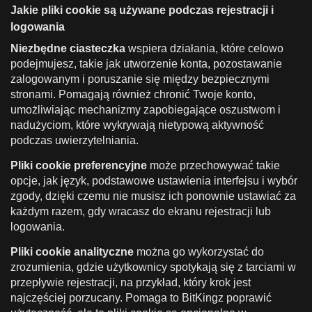
Jakie pliki cookie są używane podczas rejestracji i
logowania
Niezbędne ciasteczka
wspiera działania, które celowo
podejmujesz, takie jak utworzenie konta, pozostawanie
zalogowanym i poruszanie się między bezpiecznymi
stronami. Pomagają również chronić Twoje konto,
umożliwiając mechanizmy zapobiegające oszustwom i
nadużyciom, które wykrywają nietypową aktywność
podczas uwierzytelniania.
Pliki cookie preferencyjne
może przechowywać takie
opcje, jak język, podstawowe ustawienia interfejsu i wybór
zgody, dzięki czemu nie musisz ich ponownie ustawiać za
każdym razem, gdy wracasz do ekranu rejestracji lub
logowania.
Pliki cookie analityczne
można go wykorzystać do
zrozumienia, gdzie użytkownicy spotykają się z tarciami w
przepływie rejestracji, na przykład, który krok jest
najczęściej porzucany. Pomaga to BitKingz poprawić